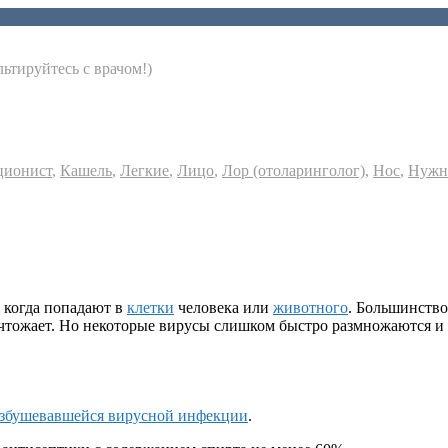
ьтируйтесь с врачом!)
ционист
,
Кашель
,
Легкие
,
Лицо
,
Лор (отоларинголог)
,
Нос
,
Нужн
 когда попадают в
клетки
человека или
животного
. Большинство
чтожает. Но некоторые вирусы слишком быстро размножаются и
збушевавшейся вирусной инфекции
.