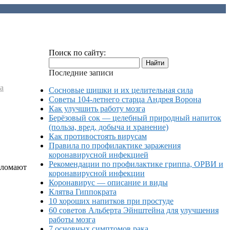
Поиск по сайту:
Последние записи
а
Сосновые шишки и их целительная сила
Советы 104-летнего старца Андрея Ворона
Как улучшить работу мозга
Берёзовый сок — целебный природный напиток
(польза, вред, добыча и хранение)
Как противостоять вирусам
Правила по профилактике заражения
коронавирусной инфекцией
Рекомендации по профилактике гриппа, ОРВИ и
 ломают
коронавирусной инфекции
Коронавирус — описание и виды
Клятва Гиппократа
10 хороших напитков при простуде
60 советов Альберта Эйнштейна для улучшения
работы мозга
7 основных симптомов рака