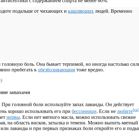
 антисептики с содержанием спирта не менее 60%.
одите подальше от чихающих и
кашляющих
людей. Временно
 головную боль. Она бывает терпимой, но иногда настолько сил
оянно прибегать к
обезболивающим
тоже вредно.
ние запахами
 При головной боли используйте запах лаванды. Он действует
[en
ень хорошо использовать его при
бессоннице
. Если не
любите
ает
нервы
. Если нет мятного масла, можно использовать свежие
рая, на область висков, затылка и темени. Можно выпить мятны
ы или лаванды и при первых признаках боли откройте его и под