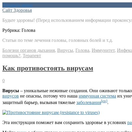
Открыть меню
Сайт Здоровья
Будьте здоровы! (Перед использованием информации проконсул
Рубрика:
Голова
Статьи по теме лечения головы, головных болей и т.д.
Болезни органов дыхания
,
Вирусы
,
Голова
,
Иммунитет
,
Инфек
помощь?
,
Терапевт
Как противостоять вирусам
0
Вирусы
– уникальные неживые создания. Они оживают только
вирусов
не опасны, потому что наша
иммунная система
их уни
[en]
защитный барьер, вызывая тяжелые
заболевания
.
Эта инструкция поможет вам сохранить здоровье в условиях
ра