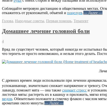
Мойте
руки
с обеих сторон и между пальцами или используйте
Соблюдайте метровую дистанцию в общественных местах. Отх
откажитесь от рукопожатий, объятий и
поцелуев
.
— Далее —
Голова
,
Народные советы
,
Первая помощь
,
Терапевт
Домашнее лечение головной боли
4
Вряд ли существует человек, который никогда не испытывал бы
что терпеть ее просто невозможно, и нельзя этого делать. Пост
Лече
С древних времен люди использовали при лечении аромамасла.
успокаивающе, значительно снижает напряжение и тревогу. Оч
лаванду, поможет мята — она также
снимает стресс
и успокаив
листочки мяты: растереть их в кашицу и приложить, мягко вти
медом
. Обязательно положите в сумочку флакон с маслом мят
ароматами около минуты.
— Далее —